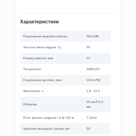
Характеристики
Разрешение микроболометра
384x288
Частота смены кадров, Гц
50
Размер пикселя, мкм
12
Тип дисплея
AMOLED
Разрешение дисплея, пикс
1024x768
Увеличение, x
2,8 - 22,4
35 мм F/1,0
Объектив
мм
Поле зрения, градусов / м @ 100 м
7,5x5,6
Удаление выходного зрачка, мм
50