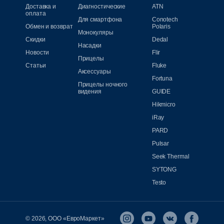
Доставка и
Диагностические
ATN
оплата
Для смартфона
Conotech
Обмен и возврат
Polaris
Монокуляры
Скидки
Dedal
Насадки
Новости
Flir
Прицелы
Статьи
Fluke
Аксессуары
Fortuna
Прицелы ночного
видения
GUIDE
Hikmicro
iRay
PARD
Pulsar
Seek Thermal
SYTONG
Testo
© 2026, ООО «ЕвроМаркет»