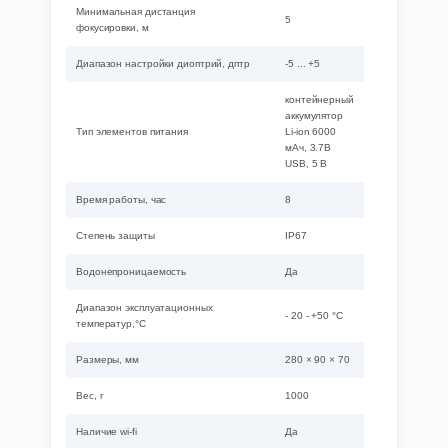
Минимальная дистанция
5
фокусировки, м
Диапазон настройки диоптрий, дптр
-5 ... +5
контейнерный
аккумулятор
Тип элементов питания
Li-ion 6000
мАч, 3.7В
USB, 5 B
Время работы, час
8
Степень защиты
IP67
Водонепроницаемость
Да
Диапазон эксплуатационных
- 20 - +50 °С
температур,°С
Размеры, мм
280 × 90 × 70
Вес, г
1000
Наличие wi-fi
Да