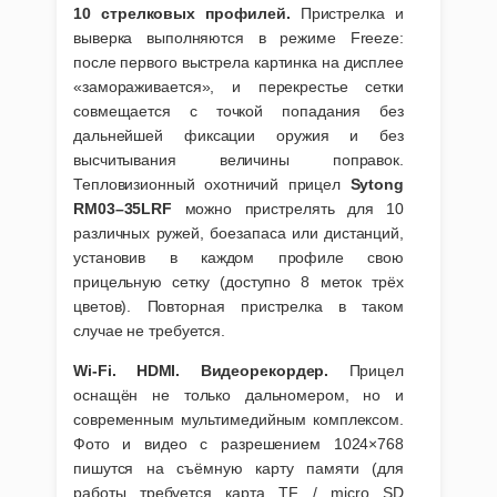
10 стрелковых профилей.
Пристрелка и
выверка выполняются в режиме Freeze:
после первого выстрела картинка на дисплее
«замораживается», и перекрестье сетки
совмещается с точкой попадания без
дальнейшей фиксации оружия и без
высчитывания величины поправок.
Тепловизионный охотничий прицел
Sytong
RM03–35LRF
можно пристрелять для 10
различных ружей, боезапаса или дистанций,
установив в каждом профиле свою
прицельную сетку (доступно 8 меток трёх
цветов). Повторная пристрелка в таком
случае не требуется.
Wi-Fi. HDMI. Видеорекордер.
Прицел
оснащён не только дальномером, но и
современным мультимедийным комплексом.
Фото и видео с разрешением 1024×768
пишутся на съёмную карту памяти (для
работы требуется карта TF / micro SD