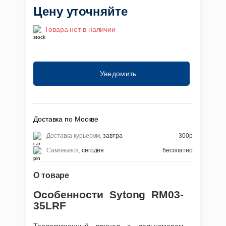
Flir
Цену уточняйте
Прицелы
Товара нет в наличии
GU
iRa
Fluke
Аксессуары
PA
Fortuna
Прицелы ночного
Уведомить
видения
Pul
GUIDE
Доставка по Москве
Hikmicro
Доставка курьером,
завтра
300р
Самовывоз,
сегодня
бесплатно
iRay
О товаре
Особенности Sytong RM03-
PARD
35LRF
Тепловизионный прицел с дальномером