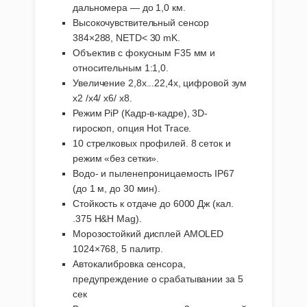
дальномера — до 1,0 км.
Высокочувствительный сенсор
384×288, NETD< 30 mK.
Объектив с фокусным F35 мм и
относительным 1:1,0.
Увеличение 2,8x...22,4x, цифровой зум
x2 /x4/ x6/ x8.
Режим PiP (Кадр-в-кадре), 3D-
гироскоп, опция Hot Trace.
10 стрелковых профилей. 8 сеток и
режим «без сетки».
Водо- и пыленепроницаемость IP67
(до 1 м, до 30 мин).
Стойкость к отдаче до 6000 Дж (кал.
.375 H&H Mag).
Морозостойкий дисплей AMOLED
1024×768, 5 палитр.
Автокалибровка сенсора,
предупреждение о срабатывании за 5
сек