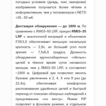
погодных условиях (дождь, снег, заморозки)
изображение получается более чётким и
информативным, чем у тепловизоров с NETD
<35...50 мК.
Дистанция обнаружения — до 1800 м.
По
сравнению с RM03–50 LRF, прицел
RM03–35
LRF
с аналогичной матрицей и объективом
F35/1,0 обеспечивает меньшую начальную
кратность — 2,8x, но больший угол поля
зрения — 7,5x5,6 градуса. Дальность
обнаружения крупногабаритных «тёплых»
целей в тёмное время суток ненамного
меньше, чем у RM03–50 LRF, и составляет
~1800 м. Цифровой зум позволяет менять
базовое увеличение в 2, 4, 6 или 8 раз (до
22,4x), обеспечивая комфортное
распознавание удалённых целей и быстрый
переход от поисково-обзорных наблюдений к
прицеливанию «по месту». Режим PiP
позволяет в фоновом режиме, в отдельном