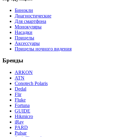
Бинокли
Диагностические
Для смартфона
Монокуляры
Насадки
Прицелы
Аксессуары
Прицелы ночного видения
Бренды
ARKON
ATN
Conotech Polaris
Dedal
Flir
Fluke
Fortuna
GUIDE
Hikmicro
iRay
PARD
Pulsar